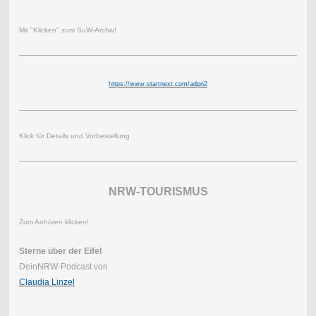
Mit "Klicken" zum SuW-Archiv!
https://www.startnext.com/adpn2
Klick für Details und Vorbestellung
NRW-TOURISMUS
Zum Anhören klicken!
Sterne über der Eifel
DeinNRW-Podcast von
Claudia Linzel