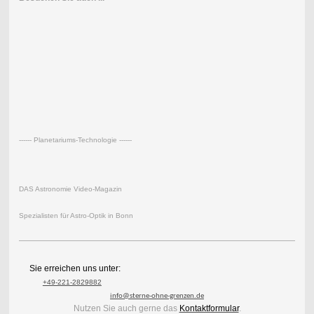
------ Planetariums-Technologie ------
DAS Astronomie Video-Magazin
Spezialisten für Astro-Optik in Bonn
Sie erreichen uns unter:
+49-221-2829882
info@sterne-ohne-grenzen.de
Nutzen Sie auch gerne das
Kontaktformular
.