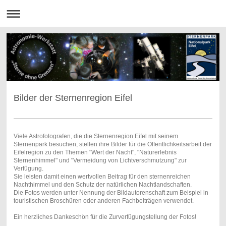
Bilder der Sternenregion Eifel
Viele Astrofotografen, die die Sternenregion Eifel mit seinem
Sternenpark besuchen, stellen ihre Bilder für die Öffentlichkeitsarbeit der
Eifelregion zu den Themen "Wert der Nacht", "Naturerlebnis
Sternenhimmel" und "Vermeidung von Lichtverschmutzung" zur
Verfügung.
Sie leisten damit einen wertvollen Beitrag für den sternenreichen
Nachthimmel und den Schutz der natürlichen Nachtlandschaften.
Die Fotos werden unter Nennung der Bildautorenschaft zum Beispiel in
touristischen Broschüren oder anderen Fachbeiträgen verwendet.
Ein herzliches Dankeschön für die Zurverfügungstellung der Fotos!