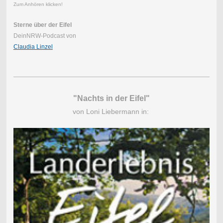
Zum Anhören klicken!
Sterne über der Eifel
DeinNRW-Podcast von
Claudia Linzel
"Nachts in der Eifel"
von Loni Liebermann in: