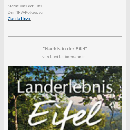
Sterne über der Eifel
DeinNRW-Podcast von
Claudia Linzel
"Nachts in der Eifel"
von Loni Liebermann in: