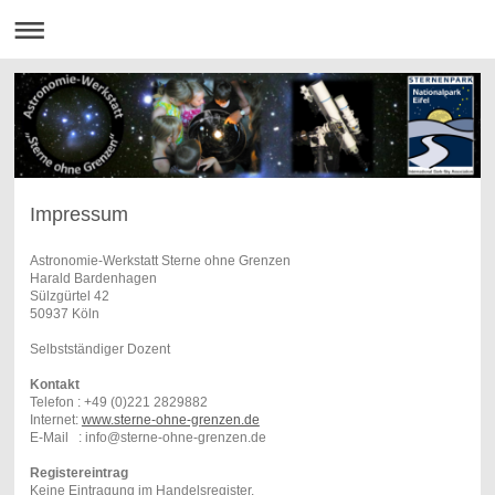
Impressum
Astronomie-Werkstatt Sterne ohne Grenzen
Harald Bardenhagen
Sülzgürtel 42
50937 Köln
Selbstständiger Dozent
Kontakt
Telefon : +49 (0)221 2829882
Internet:
www.sterne-ohne-grenzen.de
E-Mail : info@sterne-ohne-grenzen.de
Registereintrag
Keine Eintragung im Handelsregister.