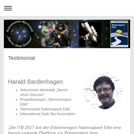
Testimonial
Harald Bardenhagen
Astronomie-Werkstatt „Sterne
ohne Grenzen“
Projektmanager „Sternenregion
Eifel“
Sternenpark Nationalpark Eifel,
International Dark Sky Association
„Die ITB 2017 bot der Erlebnisregion Nationalpark Eifel eine
hervor-ragende Plattform zur Präsentation ihrer