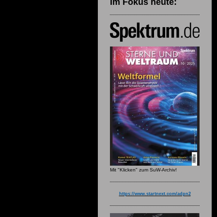
Im Fokus heute:
Mit "Klicken" zum SuW-Archiv!
https://www.startnext.com/adpn2