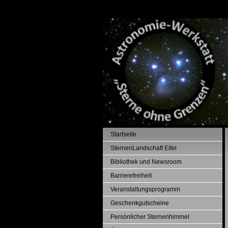
Startseite
SternenLandschaft Eifel
Bibliothek und Newsroom
Barrierefreiheit
Veranstaltungsprogramm
Geschenkgutscheine
Persönlicher Sternenhimmel