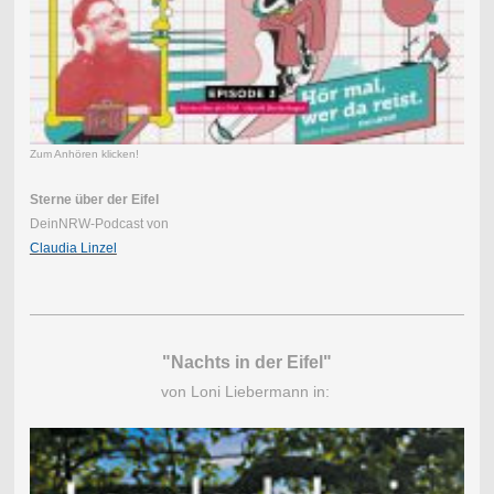
Zum Anhören klicken!
Sterne über der Eifel
DeinNRW-Podcast von
Claudia Linzel
"Nachts in der Eifel"
von Loni Liebermann in: