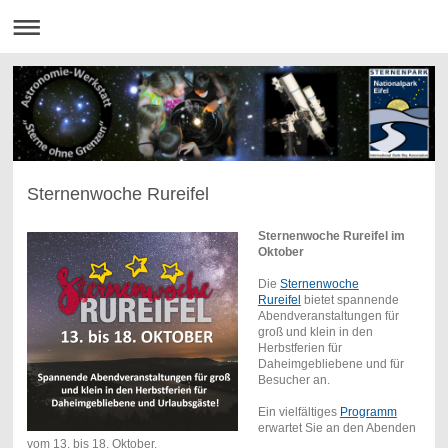
Sternenwoche Rureifel
Sternenwoche Rureifel im
Oktober
Die
Sternenwoche
Rureifel
bietet spannende
Abendveranstaltungen für
groß und klein in den
Herbstferien für
Daheimgebliebene und für
Besucher an.
Ein vielfältiges
Programm
erwartet Sie an den Abenden
vom 13. bis 18. Oktober.