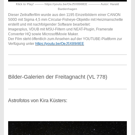
Klick to Play! ---------- https://youtu.be/OeJ5X89i9EE ------------- Autor: Harald
Bardenhagen
Dieser Zeitrafferfilm wurde aus den 1195 Einzelbildern einer CANON
500D mit Sigma 4,5 mm Circular-Fisheye-Objektiv mit Heizmanschette
erstellt und mit nachfolgender Software bearbeitet:
Imagesplus, VDUB mit MSU-Filtern und NEAT-Plugin, Framerate
Converter HQ sowie MicrosoftMovie Maker.
Der Film steht öffentlich zum Ansehen auf der YOUTUBE-Plattform zur
Verfügung unter
https://youtu.be/OeJ5X89i9EE
Bilder-Galerien der Freitagnacht (VL 778)
Astrofotos von Kira Küsters: