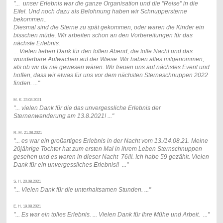
"...
unser Erlebnis war die ganze Organisation und die "Reise" in die
Eifel. Und noch dazu als Belohnung haben wir Schnuppersterne
bekommen..
Diesmal sind die Sterne zu spät gekommen, oder waren die Kinder ein
bisschen müde. Wir arbeiten schon an den Vorbereitungen für das
nächste Erlebnis.
...
Vielen lieben Dank für den tollen Abend, die tolle Nacht und das
wunderbare Aufwachen auf der Wiese. Wir haben alles mitgenommen,
als ob wir da nie gewesen wären.
Wir freuen uns auf nächstes Event und
hoffen, dass wir etwas für uns vor dem nächsten Sterneschnuppen 2022
finden.
..."
M. K. 23.08.2021
"... vielen Dank für die das unvergessliche Erlebnis der
Sternenwanderung am 13.8.2021! ..."
R. M. 21.08.2021
"... es war ein großartiges Erlebnis in der Nacht vom 13./14.08.21. Meine
20jährige Tochter hat zum ersten Mal in ihrem Leben Sternschnuppen
gesehen und es waren in dieser Nacht 76!!!. Ich habe 59 gezählt.
Vielen
Dank für ein unvergessliches Erlebnis!!
..."
S. H. 20.08.2021
"... Vielen Dank für die unterhaltsamen Stunden. ..."
E. H. 19.08.2021
"... Es war ein tolles Erlebnis. ... Vielen Dank für Ihre Mühe und Arbeit.
..."