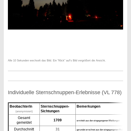
Alle 10 Sekunden wechselt das Bild. Ein "Klick" auf's Bild vergrößert die Ansicht.
Individuelle Sternschnuppen-Erlebnisse (VL 778)
BeobachterIn
Sternschnuppen-
Bemerkungen
Sichtungen
(anonymisiert)
Gesamt
1709
ermittelt aus den eingegangenen Meldungen
gemeldet
Durchschnitt
31
gerundet errechnet aus den eingegangenen Meldungen