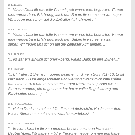
B. T. .18.2021
"... Vielen Dank für das tolle Erlebnis, wir waren total begeistert! Es war
eine wunderbare Erfahrung, auch den Saturn live zu sehen war super.
Wir freuen uns schon auf die Zeitraffer Aufnahmen!
..."
B. + V. T. 18.08.2021
"... Vielen Dank für das tolle Erlebnis, wir waren total begeistert! Es war
eine wunderbare Erfahrung, auch den Saturn live zu sehen war
super.
Wir freuen uns schon auf die Zeitraffer Aufnahmen!
..."
S. R. 18.08.2021
"... es war ein wirklich schöner Abend. Vielen Dank für Ihre Mühe! ..."
P. S. 18.08.2021
"... Ich habe 71 Sternschnuppen gesehen und mein Sohn (11) 13. Er ist
kurz nach 23 Uhr eingeschlafen und war trotz "Weck mich bitte später
auf" einfach zu müde nach einem langen Rückreisetag. Aber die 13
Sternschnuppen, die er gesehen hat hat er voller Begeisterung und
Faszination erlebt :-)
..."
B. T. + R. G. 18.08.2021
"... vielen Dank noch einmal für diese erlebnisreiche Nacht unter dem
Eifeler Sternenhimmel, ein einzigartiges Erlebnis! ..."
M. E. + S. W.. 14.08.2021
"... Besten Dank für Ihr Engagement bei der gestrigen Perseiden-
Beobachtung. Wir haben mit drei Personen teilgenommen und haben