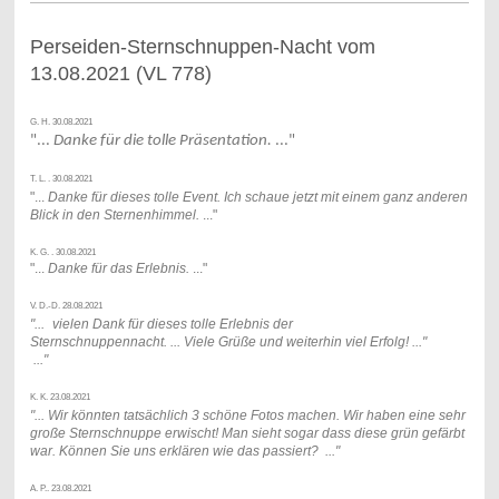
Perseiden-Sternschnuppen-Nacht vom
13.08.2021 (VL 778)
G. H. 30.08.2021
"...
Danke für die tolle Präsentation.
..."
T. L. . 30.08.2021
"...
Danke für dieses tolle Event. Ich schaue jetzt mit einem ganz anderen
Blick in den Sternenhimmel.
..."
K. G. . 30.08.2021
"...
Danke für das Erlebnis.
..."
V. D.-D. 28.08.2021
"...
vielen Dank für dieses tolle Erlebnis der
Sternschnuppennacht.
...
Viele Grüße und weiterhin viel Erfolg! ..."
..."
K. K. 23.08.2021
"... Wir könnten tatsächlich 3 schöne Fotos machen. Wir haben eine sehr
große Sternschnuppe erwischt! Man sieht sogar dass diese grün gefärbt
war. Können Sie uns erklären wie das passiert?
..."
A. P.. 23.08.2021