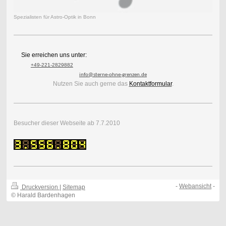
Spezialisten für Astro-Optik in Bonn
Sie erreichen uns unter:
+49-221-2829882
info@sterne-ohne-grenzen.de
Nutzen Sie auch gerne das
Kontaktformular
.
Besucher dieser Webseite ab 7.7.2010
-
Webansicht
-
Druckversion
|
Sitemap
© Harald Bardenhagen