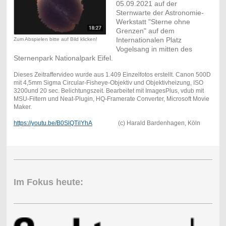
05.09.2021 auf der
Sternwarte der Astronomie-
Werkstatt "Sterne ohne
Grenzen" auf dem
Internationalen Platz
Zum Abspielen bitte auf Bild klicken!
Vogelsang in mitten des
Sternenpark Nationalpark Eifel.
Dieses Zeitraffervideo wurde aus 1.409 Einzelfotos erstellt. Canon 500D
mit 4,5mm Sigma Circular-Fisheye-Objektiv und Objektivheizung, ISO
3200und 20 sec. Belichtungszeit. Bearbeitet mit ImagesPlus, vdub mit
MSU-Filtern und Neat-Plugin, HQ-Framerate Converter, Microsoft Movie
Maker.
https://youtu.be/B0SlQTilYhA
(c) Harald Bardenhagen, Köln
Im Fokus heute: