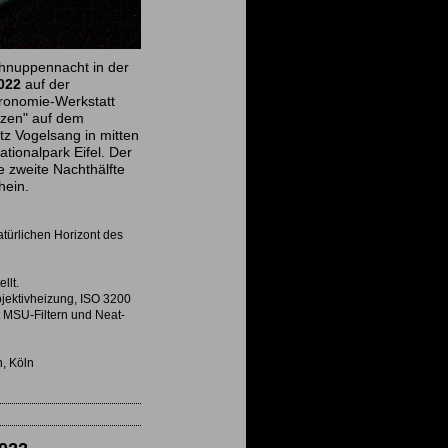
hnuppennacht in der
022
auf der
tronomie-Werkstatt
zen" auf dem
atz Vogelsang in mitten
tionalpark Eifel. Der
e zweite Nachthälfte
hein.
türlichen Horizont des
llt.
jektivheizung, ISO 3200
t MSU-Filtern und Neat-
 Köln