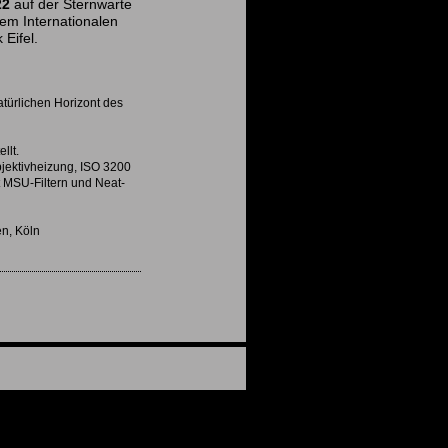
22
auf der Sternwarte
em Internationalen
 Eifel.
türlichen Horizont des
llt.
jektivheizung, ISO 3200
t MSU-Filtern und Neat-
, Köln