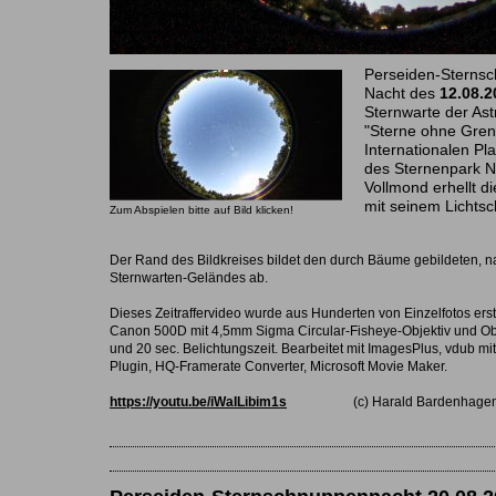
Perseiden-Sternsc
Nacht des
12.08.2
Sternwarte der As
"Sterne ohne Gren
Internationalen Pl
des Sternenpark Na
Vollmond erhellt di
mit seinem Lichtsc
Zum Abspielen bitte auf Bild klicken!
Der Rand des Bildkreises bildet den durch Bäume gebildeten, na
Sternwarten-Geländes ab.
Dieses Zeitraffervideo wurde aus Hunderten von Einzelfotos erste
Canon 500D mit 4,5mm Sigma Circular-Fisheye-Objektiv und Ob
und 20 sec. Belichtungszeit. Bearbeitet mit ImagesPlus, vdub mi
Plugin, HQ-Framerate Converter, Microsoft Movie Maker.
https://youtu.be/iWaILibim1s
(c) Harald Bardenhagen,