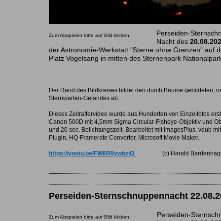
Perseiden-Sternschn
Zum Abspielen bitte auf Bild klicken!
Nacht des
20.08.20
der Astronomie-Werkstatt "Sterne ohne Grenzen" auf d
Platz Vogelsang in mitten des Sternenpark Nationalpark
Der Rand des Bildkreises bildet den durch Bäume gebildeten, na
Sternwarten-Geländes ab.
Dieses Zeitraffervideo wurde aus Hunderten von Einzelfotos erste
Canon 500D mit 4,5mm Sigma Circular-Fisheye-Objektiv und Ob
und 20 sec. Belichtungszeit. Bearbeitet mit ImagesPlus, vdub mi
Plugin, HQ-Framerate Converter, Microsoft Movie Maker.
https://youtu.be/FW6R9ywbziQ ​
(c) Harald Bardenhagen
Perseiden-Sternschnuppennacht 22.08.2
Perseiden-Sternsch
Zum Abspielen bitte auf Bild klicken!