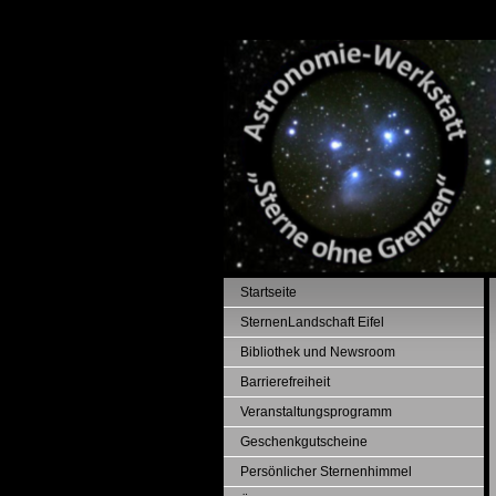
Startseite
SternenLandschaft Eifel
Bibliothek und Newsroom
Barrierefreiheit
Veranstaltungsprogramm
Geschenkgutscheine
Persönlicher Sternenhimmel