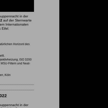
uppennacht in der
22
auf der Sternwarte
em Internationalen
 Eifel.
türlichen Horizont des
llt.
jektivheizung, ISO 3200
t MSU-Filtern und Neat-
, Köln
022
nuppennacht in der