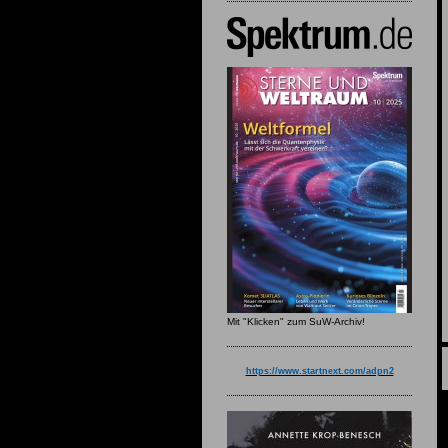
Mit "Klicken" zum SuW-Archiv!
https://www.startnext.com/adpn2