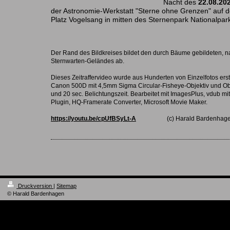
Nacht des
22.08.20
der Astronomie-Werkstatt "Sterne ohne Grenzen" auf d
Platz Vogelsang in mitten des Sternenpark Nationalpark
Der Rand des Bildkreises bildet den durch Bäume gebildeten, na
Sternwarten-Geländes ab.
Dieses Zeitraffervideo wurde aus Hunderten von Einzelfotos erste
Canon 500D mit 4,5mm Sigma Circular-Fisheye-Objektiv und Ob
und 20 sec. Belichtungszeit. Bearbeitet mit ImagesPlus, vdub mi
Plugin, HQ-Framerate Converter, Microsoft Movie Maker.
https://youtu.be/cpUfBSyLt-A
(c) Harald Bardenhagen
Druckversion
|
Sitemap
© Harald Bardenhagen