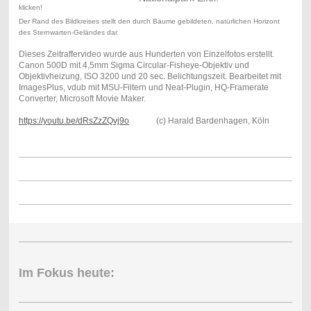
klicken!
Der Rand des Bildkreises stellt den durch Bäume gebildeten, natürlichen Horizont
des Sternwarten-Geländes dar.
Dieses Zeitraffervideo wurde aus Hunderten von Einzelfotos erstellt.
Canon 500D mit 4,5mm Sigma Circular-Fisheye-Objektiv und
Objektivheizung, ISO 3200 und 20 sec. Belichtungszeit. Bearbeitet mit
ImagesPlus, vdub mit MSU-Filtern und Neat-Plugin, HQ-Framerate
Converter, Microsoft Movie Maker.
https://youtu.be/dRsZzZQvj9o
(c) Harald Bardenhagen, Köln
Im Fokus heute: