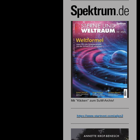
Mit "Klicken" zum SuW-Archiv!
https://www.startnext.com/adpn2