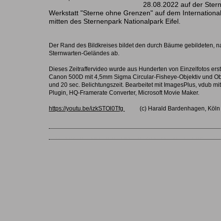
28.08.2022 auf der Ster
Werkstatt "Sterne ohne Grenzen" auf dem International
mitten des Sternenpark Nationalpark Eifel.
Der Rand des Bildkreises bildet den durch Bäume gebildeten, na
Sternwarten-Geländes ab.
Dieses Zeitraffervideo wurde aus Hunderten von Einzelfotos erste
Canon 500D mit 4,5mm Sigma Circular-Fisheye-Objektiv und Ob
und 20 sec. Belichtungszeit. Bearbeitet mit ImagesPlus, vdub mi
Plugin, HQ-Framerate Converter, Microsoft Movie Maker.
https://youtu.be/izkSTOl0Tfg
(c) Harald Bardenhagen, Köln