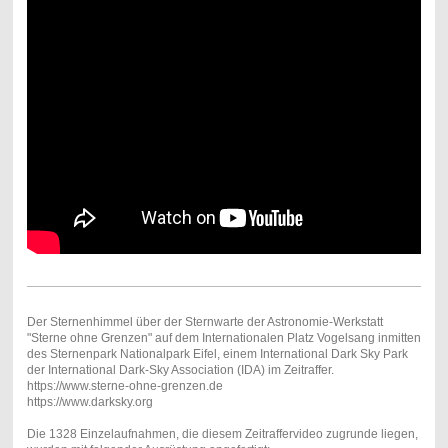
Der Sternenhimmel über der Sternwarte der Astronomie-Werkstatt
"Sterne ohne Grenzen" auf dem Internationalen Platz Vogelsang inmitten
des Sternenpark Nationalpark Eifel, einem International Dark Sky Park
der International Dark-Sky Association (IDA) im Zeitraffer.
https://www.sterne-ohne-grenzen.de
https://www.darksky.org
Die 1328 Einzelaufnahmen, die diesem Zeitraffervideo zugrunde liegen,