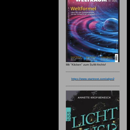
Mit "Klicken" zum SuW-Archiv!
https://www.startnext.com/adpn2