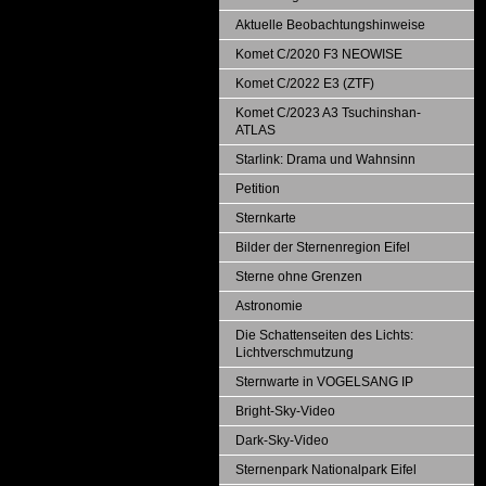
Aktuelle Beobachtungshinweise
Komet C/2020 F3 NEOWISE
Komet C/2022 E3 (ZTF)
Komet C/2023 A3 Tsuchinshan-
ATLAS
Starlink: Drama und Wahnsinn
Petition
Sternkarte
Bilder der Sternenregion Eifel
Sterne ohne Grenzen
Astronomie
Die Schattenseiten des Lichts:
Lichtverschmutzung
Sternwarte in VOGELSANG IP
Bright-Sky-Video
Dark-Sky-Video
Sternenpark Nationalpark Eifel