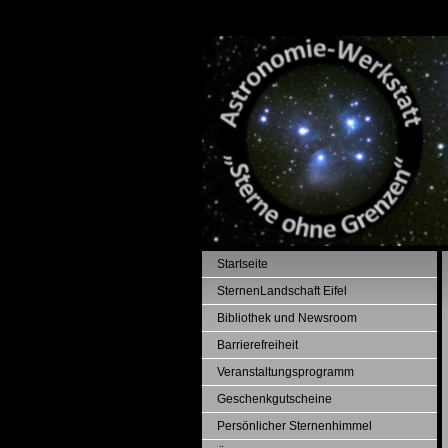
Startseite
SternenLandschaft Eifel
Bibliothek und Newsroom
Barrierefreiheit
Veranstaltungsprogramm
Geschenkgutscheine
Persönlicher Sternenhimmel