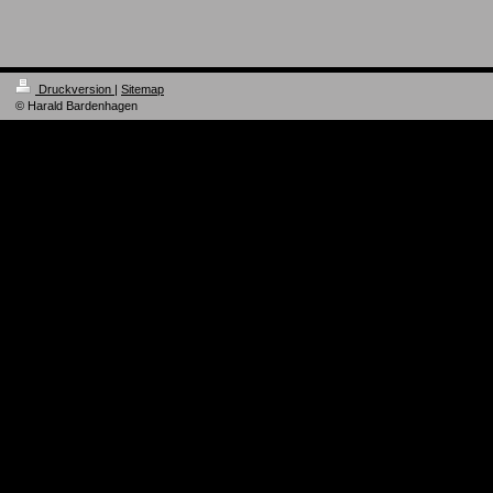
Druckversion
|
Sitemap
© Harald Bardenhagen