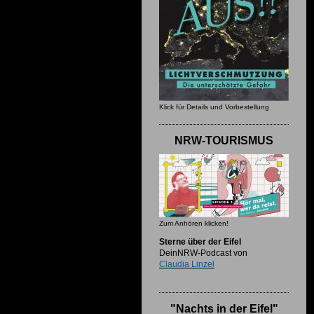
Klick für Details und Vorbestellung
NRW-TOURISMUS
Zum Anhören klicken!
Sterne über der Eifel
DeinNRW-Podcast von
Claudia Linzel
"Nachts in der Eifel"