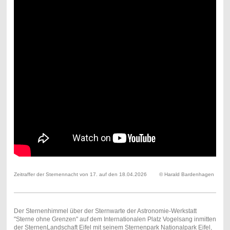
Zeitraffer der Sternennacht von 17. auf den 18.04.2026 © Harald Bardenhagen
Der Sternenhimmel über der Sternwarte der Astronomie-Werkstatt
"Sterne ohne Grenzen" auf dem Internationalen Platz Vogelsang inmitten
der SternenLandschaft Eifel mit seinem Sternenpark Nationalpark Eifel,