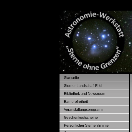
Startseite
SternenLandschaft Eifel
Bibliothek und Newsroom
Barrierefreiheit
Veranstaltungsprogramm
Geschenkgutscheine
Persönlicher Sternenhimmel