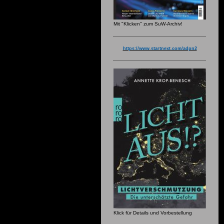
Mit "Klicken" zum SuW-Archiv!
https://www.startnext.com/adpn2
Klick für Details und Vorbestellung