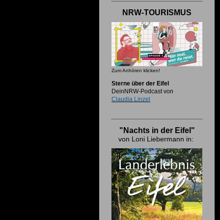
NRW-TOURISMUS
Zum Anhören klicken!
Sterne über der Eifel
DeinNRW-Podcast von
Claudia Linzel
"Nachts in der Eifel"
von Loni Liebermann in: