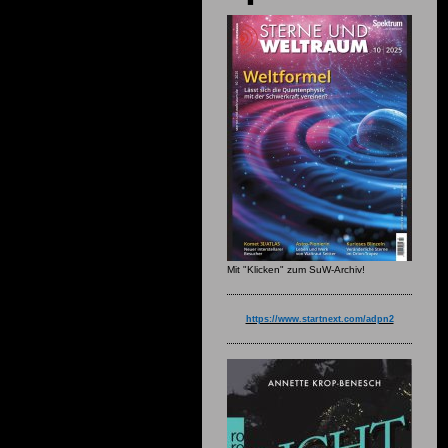
Mit "Klicken" zum SuW-Archiv!
https://www.startnext.com/adpn2