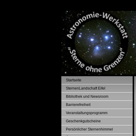
Startseite
SternenLandschaft Eifel
Bibliothek und Newsroom
Barrierefreiheit
Veranstaltungsprogramm
Geschenkgutscheine
Persönlicher Sternenhimmel