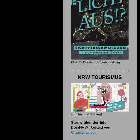
Klick für Details und Vorbestellung
NRW-TOURISMUS
Zum Anhören klicken!
Sterne über der Eifel
DeinNRW-Podcast von
Claudia Linzel