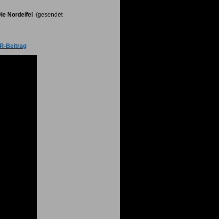
ie Nordeifel
(gesendet
-Beitrag