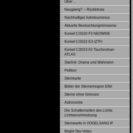
Über ...
Neugierig? -- Rückblicke
Nachhaltiger Astrotourismus
Aktuelle Beobachtungshinweise
Komet C/2020 F3 NEOWISE
Komet C/2022 E3 (ZTF)
Komet C/2023 A3 Tsuchinshan-
ATLAS
Starlink: Drama und Wahnsinn
Petition
Sternkarte
Bilder der Sternenregion Eifel
Sterne ohne Grenzen
Astronomie
Die Schattenseiten des Lichts:
Lichtverschmutzung
Sternwarte in VOGELSANG IP
Bright-Sky-Video