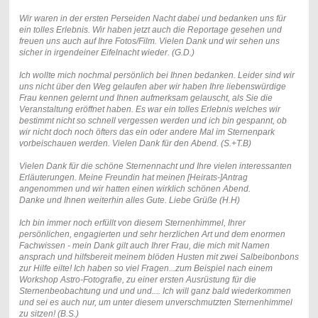
Wir waren in der ersten Perseiden Nacht dabei und bedanken uns für
ein tolles Erlebnis. Wir haben jetzt auch die Reportage gesehen und
freuen uns auch auf Ihre Fotos/Film.
Vielen Dank und wir sehen uns
sicher in irgendeiner Eifelnacht wieder. (G.D.)
Ich wollte mich nochmal persönlich bei Ihnen bedanken. Leider sind wir
uns nicht über den Weg gelaufen aber wir haben Ihre liebenswürdige
Frau kennen gelernt und Ihnen aufmerksam gelauscht, als Sie die
Veranstaltung eröffnet haben. Es war ein tolles Erlebnis welches wir
bestimmt nicht so schnell vergessen werden und ich bin gespannt, ob
wir nicht doch noch öfters das ein oder andere Mal im Sternenpark
vorbeischauen werden. Vielen Dank für den Abend. (S.+T.B)
Vielen Dank für die schöne Sternennacht und Ihre vielen interessanten
Erläuterungen. Meine Freundin hat meinen [Heirats-]Antrag
angenommen und wir hatten einen wirklich schönen Abend.
Danke und Ihnen weiterhin alles Gute. Liebe Grüße (H.H)
Ich bin immer noch erfüllt von diesem Sternenhimmel, Ihrer
persönlichen, engagierten und sehr herzlichen Art und dem enormen
Fachwissen - mein Dank gilt auch Ihrer Frau, die mich mit Namen
ansprach und hilfsbereit meinem blöden Husten mit zwei Salbeibonbons
zur Hilfe eilte! Ich haben so viel Fragen...zum Beispiel nach einem
Workshop Astro-Fotografie, zu einer ersten Ausrüstung für die
Sternenbeobachtung und und und.... Ich will ganz bald wiederkommen
und sei es auch nur, um unter diesem unverschmutzten Sternenhimmel
zu sitzen! (B.S.)