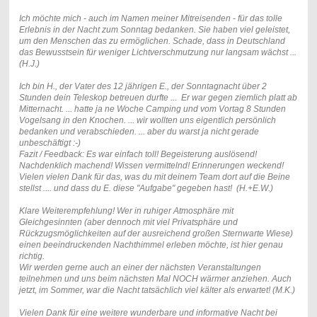
Ich möchte mich - auch im Namen meiner Mitreisenden - für das tolle
Erlebnis in der Nacht zum Sonntag bedanken. Sie haben viel geleistet,
um den Menschen das zu ermöglichen.
Schade, dass in Deutschland
das Bewusstsein für weniger Lichtverschmutzung nur langsam wächst ...
(H.J.)
Ich bin H., der Vater des 12 jährigen E., der Sonntagnacht über 2
Stunden dein Teleskop betreuen durfte ... Er war gegen ziemlich platt ab
Mitternacht. ... hatte ja ne Woche Camping und vom Vortag 8 Stunden
Vogelsang in den Knochen. ... wir wollten uns eigentlich persönlich
bedanken und verabschieden. ... aber du warst ja nicht gerade
unbeschäftigt :-)
Fazit / Feedback: Es war einfach toll! Begeisterung auslösend!
Nachdenklich machend! Wissen vermittelnd! Erinnerungen weckend!
Vielen vielen Dank für das, was du mit deinem Team dort auf die Beine
stellst .... und dass du E. diese "Aufgabe" gegeben hast! (H.+E.W.)
Klare Weiterempfehlung! Wer in ruhiger Atmosphäre mit
Gleichgesinnten (aber dennoch mit viel Privatsphäre und
Rückzugsmöglichkeiten auf der ausreichend großen Sternwarte Wiese)
einen beeindruckenden Nachthimmel erleben möchte, ist hier genau
richtig.
Wir werden gerne auch an einer der nächsten Veranstaltungen
teilnehmen und uns beim nächsten Mal NOCH wärmer anziehen. Auch
jetzt, im Sommer, war die Nacht tatsächlich viel kälter als erwartet! (M.K.)
Vielen Dank für eine weitere wunderbare und informative Nacht bei