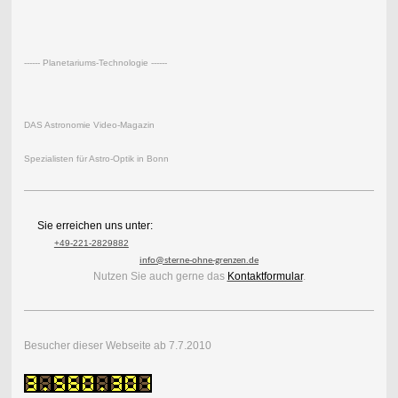
------ Planetariums-Technologie ------
DAS Astronomie Video-Magazin
Spezialisten für Astro-Optik in Bonn
Sie erreichen uns unter:
+49-221-2829882
info@sterne-ohne-grenzen.de
Nutzen Sie auch gerne das
Kontaktformular
.
Besucher dieser Webseite ab 7.7.2010