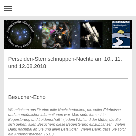
Perseiden-Sternschnuppen-Nächte am 10., 11.
und 12.08.2018
Besucher-Echo
Wir möchten uns für eine tolle Nacht bedanken, die voller Erlebnisse
und unermüdlicher Informationen war. Man spürt Ihre echte
Begeisterung und Leidenschaft in jedem Wort und der Mühe, die Sie
sich geben, allen Besuchern diese Begeisterung einzupflanzen. Vielen
Dank nochmal an Sie und allen Beteiligten. Vielen Dank, dass Sie solch
ein Angebot machen. (S.C.)