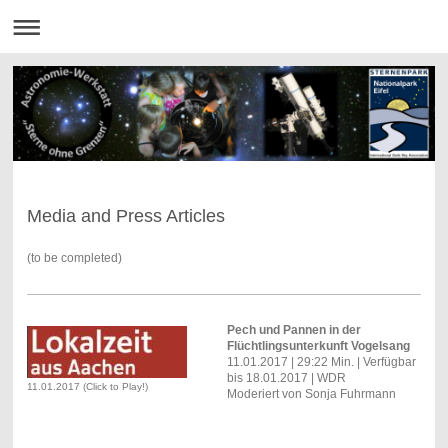
Media and Press Articles
(to be completed)
Pech und Pannen in der
Flüchtlingsunterkunft Vogelsang
11.01.2017 | 29:22 Min. | Verfügbar
bis 18.01.2017 | WDR
11.01.2017 (Click to Play!)
Moderiert von Sonja Fuhrmann