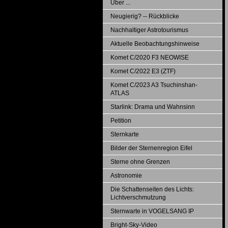
Über ...
Neugierig? -- Rückblicke
Nachhaltiger Astrotourismus
Aktuelle Beobachtungshinweise
Komet C/2020 F3 NEOWISE
Komet C/2022 E3 (ZTF)
Komet C/2023 A3 Tsuchinshan-
ATLAS
Starlink: Drama und Wahnsinn
Petition
Sternkarte
Bilder der Sternenregion Eifel
Sterne ohne Grenzen
Astronomie
Die Schattenseiten des Lichts:
Lichtverschmutzung
Sternwarte in VOGELSANG IP
Bright-Sky-Video