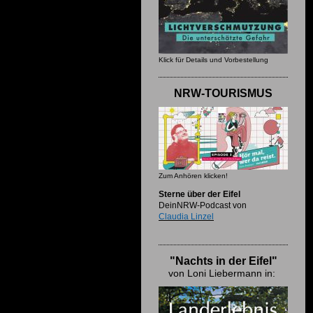
Klick für Details und Vorbestellung
NRW-TOURISMUS
Zum Anhören klicken!
Sterne über der Eifel
DeinNRW-Podcast von
Claudia Linzel
"Nachts in der Eifel"
von Loni Liebermann in: