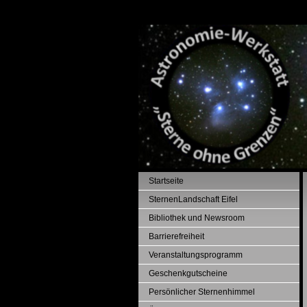
Startseite
SternenLandschaft Eifel
Bibliothek und Newsroom
Barrierefreiheit
Veranstaltungsprogramm
Geschenkgutscheine
Persönlicher Sternenhimmel