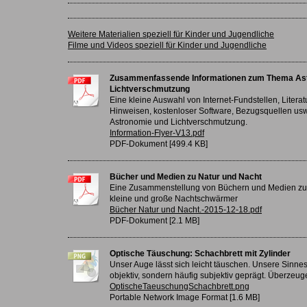
Weitere Materialien speziell für Kinder und Jugendliche
Filme und Videos speziell für Kinder und Jugendliche
Zusammenfassende Informationen zum Thema As
Lichtverschmutzung
Eine kleine Auswahl von Internet-Fundstellen, Litera
Hinweisen, kostenloser Software, Bezugsquellen us
Astronomie und Lichtverschmutzung.
Information-Flyer-V13.pdf
PDF-Dokument [499.4 KB]
Bücher und Medien zu Natur und Nacht
Eine Zusammenstellung von Büchern und Medien zu 
kleine und große Nachtschwärmer
Bücher Natur und Nacht.-2015-12-18.pdf
PDF-Dokument [2.1 MB]
Optische Täuschung: Schachbrett mit Zylinder
Unser Auge lässt sich leicht täuschen. Unsere Sinnes
objektiv, sondern häufig subjektiv geprägt. Überzeugen
OptischeTaeuschungSchachbrett.png
Portable Network Image Format [1.6 MB]