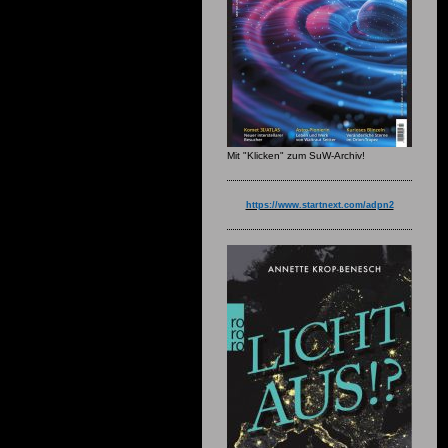
Mit "Klicken" zum SuW-Archiv!
https://www.startnext.com/adpn2