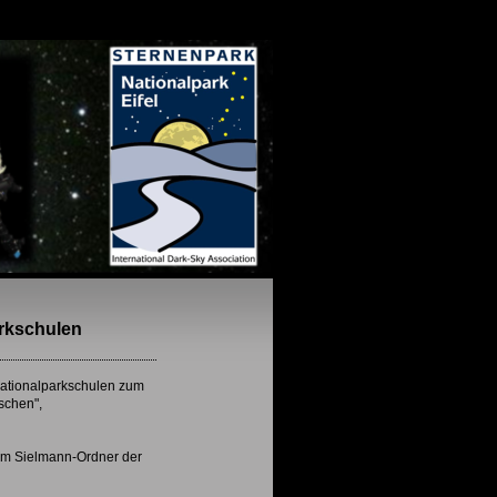
rkschulen
 Nationalparkschulen zum
schen",
zum Sielmann-Ordner der