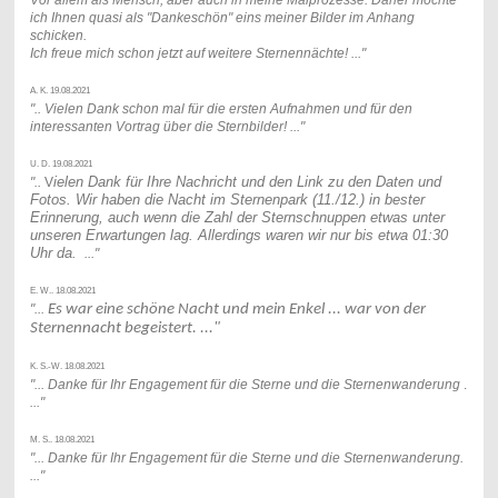
ich Ihnen quasi als "Dankeschön" eins meiner Bilder im Anhang
schicken.
Ich freue mich schon jetzt auf weitere Sternennächte!
..."
A. K. 19.08.2021
".. Vielen Dank schon mal für die ersten Aufnahmen und für den
interessanten Vortrag über die Sternbilder!
..."
U. D. 19.08.2021
ielen Dank für Ihre Nachricht und den Link zu den Daten und
"..
V
Fotos. Wir haben die Nacht im Sternenpark (11./12.) in bester
Erinnerung, auch wenn die Zahl der Sternschnuppen etwas unter
unseren Erwartungen lag. Allerdings waren wir nur bis etwa 01:30
Uhr da.
..."
E. W.. 18.08.2021
"...
Es war eine schöne Nacht und mein Enkel ... war von der
Sternennacht begeistert. ..."
K. S.-W. 18.08.2021
"... Danke für Ihr Engagement für die Sterne und die Sternenwanderung
.
..."
M. S.. 18.08.2021
"... Danke für Ihr Engagement für die Sterne und die Sternenwanderung.
..."