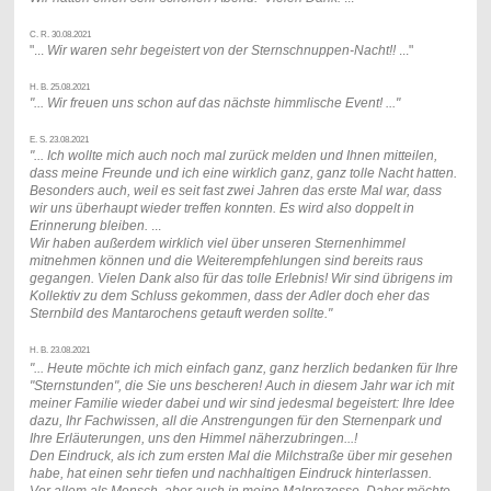
C. R. 30.08.2021
"...
Wir waren sehr begeistert von der Sternschnuppen-Nacht!!
..."
H. B. 25.08.2021
"... Wir freuen uns schon auf das nächste himmlische Event! ..."
E. S. 23.08.2021
"... I
ch wollte mich auch noch mal zurück melden und Ihnen mitteilen,
dass meine Freunde und ich eine wirklich ganz, ganz tolle Nacht hatten.
Besonders auch, weil es seit fast zwei Jahren das erste Mal war, dass
wir uns überhaupt wieder treffen konnten. Es wird also doppelt in
Erinnerung bleiben.
...
Wir haben außerdem wirklich viel über unseren Sternenhimmel
mitnehmen können und die Weiterempfehlungen sind bereits raus
gegangen. Vielen Dank also für das tolle Erlebnis! Wir sind übrigens im
Kollektiv zu dem Schluss gekommen, dass der Adler doch eher das
Sternbild des Mantarochens getauft werden sollte.
"
H. B. 23.08.2021
"... Heute möchte ich mich einfach ganz, ganz herzlich bedanken für Ihre
"Sternstunden", die Sie uns bescheren! Auch in diesem Jahr war ich mit
meiner Familie wieder dabei und wir sind jedesmal begeistert: Ihre Idee
dazu, Ihr Fachwissen, all die Anstrengungen für den Sternenpark und
Ihre Erläuterungen, uns den Himmel näherzubringen...!
Den Eindruck, als ich zum ersten Mal die Milchstraße über mir gesehen
habe, hat einen sehr tiefen und nachhaltigen Eindruck hinterlassen.
Vor allem als Mensch, aber auch in meine Malprozesse. Daher möchte