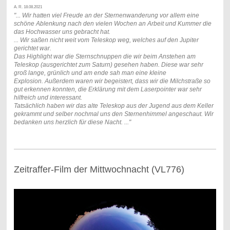
A. R. 18.08.2021
"...
Wir hatten viel Freude an der Sternenwanderung vor allem eine
schöne Ablenkung nach den vielen Wochen an Arbeit und Kummer die
das Hochwasser uns gebracht hat.
... Wir saßen nicht weit vom Teleskop weg, welches auf den Jupiter
gerichtet war.
Das Highlight war die Sternschnuppen die wir beim Anstehen am
Teleskop (ausgerichtet zum Saturn) gesehen haben. Diese war sehr
groß lange, grünlich und am ende sah man eine kleine
Explosion.
Außerdem waren wir begeistert, dass wir die Milchstraße so
gut erkennen konnten, die Erklärung mit dem Laserpointer war sehr
hilfreich und interessant.
Tatsächlich haben wir das alte Teleskop aus der Jugend aus dem Keller
gekrammt und selber nochmal uns den Sternenhimmel angeschaut.
Wir
bedanken uns herzlich für diese Nacht.
..."
Zeitraffer-Film der Mittwochnacht (VL776)