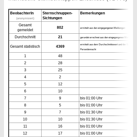
BeobachterIn
Sternschnuppen-
Bemerkungen
Sichtungen
(anonymisiert)
Gesamt
802
ermittelt aus den eingegangenen Meldungen
gemeldet
Durchschnitt
21
gerundet errechnet aus den eingegangenen Meldungen
ermittelt aus dem Durchschnittswert und der Besucher
Gesamt statistisch
4369
Perseidennacht
1
48
2
28
3
25
4
2
5
12
6
10
7
9
bis 01:00 Uhr
8
5
bis 01:00 Uhr
9
7
bis 01:30 Uhr
10
10
bis 01:30 Uhr
11
16
bis 01:00 Uhr
12
17
bis 01:00 Uhr