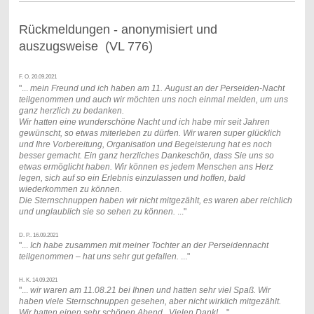
Rückmeldungen - anonymisiert und
auszugsweise (VL 776)
F. O. 20.09.2021
"...
mein Freund und ich haben am 11. August an der Perseiden-Nacht
teilgenommen und auch wir möchten uns noch einmal melden, um uns
ganz herzlich zu bedanken.
Wir hatten eine wunderschöne Nacht und ich habe mir seit Jahren
gewünscht, so etwas miterleben zu dürfen. Wir waren super glücklich
und Ihre Vorbereitung, Organisation und Begeisterung hat es noch
besser gemacht. Ein ganz herzliches Dankeschön, dass Sie uns so
etwas ermöglicht haben. Wir können es jedem Menschen ans Herz
legen, sich auf so ein Erlebnis einzulassen und hoffen, bald
wiederkommen zu können.
Die Sternschnuppen haben wir nicht mitgezählt, es waren aber reichlich
und unglaublich sie so sehen zu können.
..."
D. P.. 16.09.2021
"...
Ich habe zusammen mit meiner Tochter an der Perseidennacht
teilgenommen – hat uns sehr gut gefallen.
..."
H. K. 14.09.2021
"...
wir waren am 11.08.21 bei Ihnen und hatten sehr viel Spaß. Wir
haben viele Sternschnuppen gesehen, aber nicht wirklich mitgezählt.
Wir hatten einen sehr schönen Abend. Vielen Dank!
..."