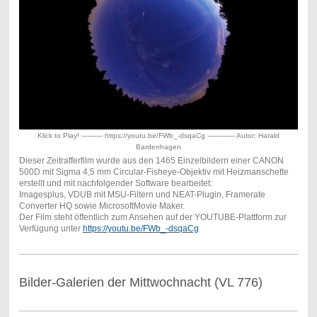
Klick to Play! ---------- https://youtu.be/FWb_-dsqaCg ------------- Autor: Harald
Bardenhagen
Dieser Zeitrafferfilm wurde aus den 1465 Einzelbildern einer CANON
500D mit Sigma 4,5 mm Circular-Fisheye-Objektiv mit Heizmanschette
erstellt und mit nachfolgender Software bearbeitet:
Imagesplus, VDUB mit MSU-Filtern und NEAT-Plugin, Framerate
Converter HQ sowie MicrosoftMovie Maker.
Der Film steht öffentlich zum Ansehen auf der YOUTUBE-Plattform zur
Verfügung unter
https://youtu.be/FWb_-dsq
aCg
Bilder-Galerien der Mittwochnacht (VL 776)