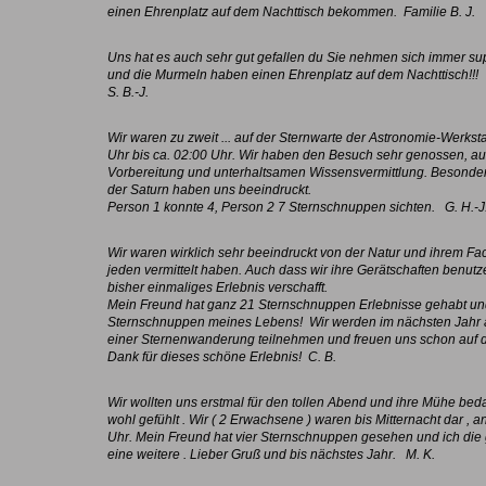
einen Ehrenplatz auf dem Nachttisch bekommen.
Familie B. J.
Uns hat es auch sehr gut gefallen du Sie nehmen sich immer super
und die Murmeln haben einen Ehrenplatz auf dem Nachttisch!!!
S. B.-J.
Wir waren zu zweit ... auf der Sternwarte der Astronomie-Werkst
Uhr bis ca. 02:00 Uhr. Wir haben den Besuch sehr genossen, au
Vorbereitung und unterhaltsamen Wissensvermittlung. Besond
der Saturn haben uns beeindruckt.
Person 1 konnte 4, Person 2 7 Sternschnuppen sichten. G. H.-J.
Wir waren wirklich sehr beeindruckt von der Natur und ihrem Fa
jeden vermittelt haben. Auch dass wir ihre Gerätschaften benutze
bisher einmaliges Erlebnis verschafft.
Mein Freund hat ganz 21 Sternschnuppen Erlebnisse gehabt und
Sternschnuppen meines Lebens! Wir werden im nächsten Jahr a
einer Sternenwanderung teilnehmen und freuen uns schon auf d
Dank für dieses schöne Erlebnis! C. B.
Wir wollten uns erstmal für den tollen Abend und ihre Mühe be
wohl gefühlt . Wir ( 2 Erwachsene ) waren bis Mitternacht dar , a
Uhr. Mein Freund hat vier Sternschnuppen gesehen und ich die 
eine weitere . Lieber Gruß und bis nächstes Jahr. M. K.