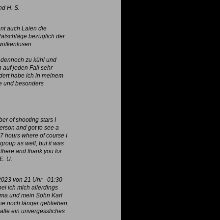
nd H. S.
nt auch Laien die
Ratschläge bezüglich der
 wolkenlosen
s dennoch zu kühl und
 auf jeden Fall sehr
dert habe ich in meinem
ße und besonders
er of shooting stars I
person and got to see a
 7 hours where of course I
 group as well, but it was
 there and thank you for
E. U.
2023 von 21 Uhr - 01:30
i ich mich allerdings
mma und mein Sohn Karl
e noch länger geblieben,
alle ein unvergessliches