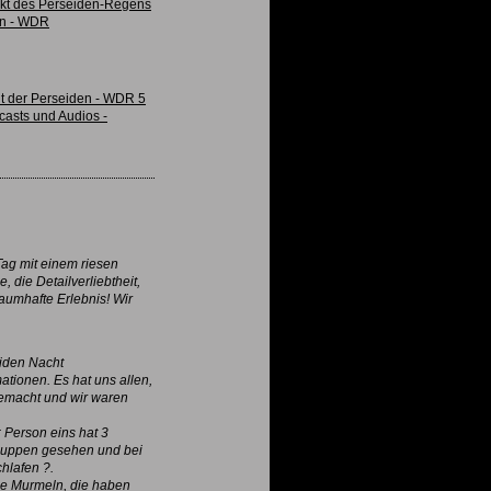
nkt des Perseiden-Regens
en - WDR
t der Perseiden - WDR 5
asts und Audios -
Tag mit einem riesen
 die Detailverliebtheit,
raumhafte Erlebnis! Wir
eiden Nacht
ationen. Es hat uns allen,
gemacht und wir waren
: Person eins hat 3
nuppen gesehen und bei
hlafen ?.
die Murmeln, die haben