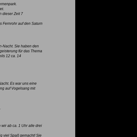
ernenpark.
et.
 dieser Zeit 7
hs Fernrohr auf den Saturn
en-Nacht. Sie haben den
egeisterung für das Thema
ils 12 ca. 14
Nacht. Es war uns eine
ng auf Vogelsang mit
.
wir ab ca. 1 Uhr alle drei
tig viel Spaß gemacht! Sie