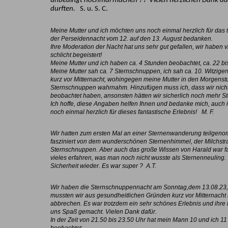
unbedingt nochmal machen
Vielen herzlichen Dank da
durften.
S. u. S. C.
Meine Mutter und ich möchten uns noch einmal herzlich für das t
der Perseidennacht vom 12. auf den 13. August bedanken.
Ihre Moderation der Nacht hat uns sehr gut gefallen, wir haben v
schlicht begeistert!
Meine Mutter und ich haben ca. 4 Stunden beobachtet, ca. 22 bi
Meine Mutter sah ca. 7 Sternschnuppen, ich sah ca. 10. Witziger
kurz vor Mitternacht, wohingegen meine Mutter in den Morgenst
Sternschnuppen wahrnahm. Hinzufügen muss ich, dass wir nicht
beobachtet haben, ansonsten hätten wir sicherlich noch mehr 
Ich hoffe, diese Angaben helfen Ihnen und bedanke mich, auch
noch einmal herzlich für dieses fantastische Erlebnis! M. F.
Wir hatten zum ersten Mal an einer Sternenwanderung teilgeno
fasziniert von dem wunderschönen Sternenhimmel, der Milchst
Sternschnuppen. Aber auch das große Wissen von Harald war fa
vieles erfahren, was man noch nicht wusste als Sternenneuling
Sicherheit wieder. Es war super ? A.T.
Wir haben die Sternschnuppennacht am Sonntag,dem 13.08.23,
mussten wir aus gesundheitlichen Gründen kurz vor Mitternach
abbrechen. Es war trotzdem ein sehr schönes Erlebnis und ihre
uns Spaß gemacht. Vielen Dank dafür.
In der Zeit von 21.50 bis 23.50 Uhr hat mein Mann 10 und ich 