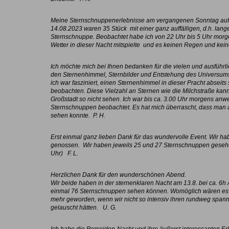
Meine Sternschnuppenerlebnisse am vergangenen Sonntag auf
14.08.2023 waren 35 Stück mit einer ganz auffälligen, d.h. lang
Sternschnuppe. Beobachtet habe ich von 22 Uhr bis 5 Uhr morge
Wetter in dieser Nacht mitspielte und es keinen Regen und kein
Ich möchte mich bei Ihnen bedanken für die vielen und ausführl
den Sternenhimmel, Sternbilder und Entstehung des Universum
ich war fasziniert, einen Sternenhimmel in dieser Pracht abseits
beobachten. Diese Vielzahl an Sternen wie die Milchstraße kan
Großstadt so nicht sehen. Ich war bis ca. 3.00 Uhr morgens anw
Sternschnuppen beobachtet. Es hat mich überrascht, dass man a
sehen konnte. P. H.
Erst einmal ganz lieben Dank für das wundervolle Event. Wir ha
genossen.
Wir haben jeweils 25 und 27 Sternschnuppen geseh
Uhr) F. L.
Herzlichen Dank für den wunderschönen Abend.
Wir beide haben in der sternenklaren Nacht am 13.8. bei ca. 6h
einmal 76 Sternschnuppen sehen können. Womöglich wären es 
mehr geworden, wenn wir nicht so intensiv ihren rundweg spa
gelauscht hätten. U. G.