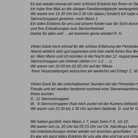
Es war wieder einmal ein sehr schönes Erlebnis bei Ihnen im St
Ich habe Ihre Mail an die übrigen Familienmitglieder weitergeleit
Wir waren von 19.30 Uhr bis 0.30 Uhr dabei.( Kinder!) Ich habe in
Sternschnuppen gesehen, mein Mann 1.
Ein tolles Erlebnis für uns und unsere Kinder war die Sicht durc
und Ihre Erläuterungen zum Sternenhimmel.
Danke für alles und ….wir kommen gerne wieder! R. H.
Vielen Dank noch einmal für die schöne Erfahrung der Perseid
Abend wirklich sehr gut organisiert und man merkt Ihnen Ihre B
an. Mein Mann und ich konnten in der Nacht des 12. August jewe
Sternschnuppen am Himmel zählen (+/- 1-2 ... ;-).
Wir waren von 20.00 bis 02.00 Uhr auf der Wiese.
Ihren Veranstaltungen wünschen wir weiterhin viel Erfolg! C. M.
Vielen Dank für die unterhaltsamen Stunden bei der Perseiden 
Freude und wir werden bestimmt nochmal eine Sternenwanderu
Ihnen buchen.
D.: 12 Sternschnuppen
W.: 6 Sternschnuppen (hab mich zuviel mit der Kamera befasst)
Wir waren von 21:00 bis 1:30 Uhr auf dem Gelände. D. und W. G
W
ir haben gezählt: mein Mann J. 7, mein Sohn F. 8, ich 10.
Wir waren von ca. 20 Uhr bis 05:15 Uhr vor Ort. Allerdings haben 
mit Unterbrechungen immer wieder ein bisschen geschlafen :-)!
Es war ein ganz tolles Erlebnis für uns alle drei und hat uns rich