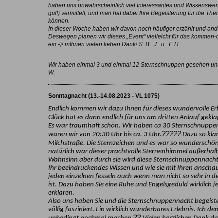
haben uns unwahrscheinlich viel Interessantes und Wissenswerte
gut!) vermittelt, und man hat dabei Ihre Begeisterung für die The
können.
In dieser Woche haben wir davon noch häufiger erzählt und an
Deswegen planen wir dieses „Event“ vielleicht für das kommen-
ein:-)! mIhnen vielen lieben Dank! S. B. ,J . u. F. H.
Wir haben einmal 3 und einmal 12 Sternschnuppen gesehen un
W.
Sonntagnacht (13.-14.08.2023 - VL 1075)
Endlich kommen wir dazu Ihnen für dieses wundervolle Er
Glück hat es dann endlich für uns am dritten Anlauf gekl
Es war traumhaft schön. Wir haben ca 30 Sternschnuppen
?????
waren wir von 20:30 Uhr bis ca. 3 Uhr.
Dazu so klar
Milchstraße. Die Sternzeichen und es war so wunderschö
natürlich war dieser prachtvolle Sternenhimmel außerhalb
Wahnsinn aber durch sie wird diese Sternschnuppennacht
Ihr beeindruckendes Wissen und wie sie mit Ihren anscha
jeden einzelnen fesseln auch wenn man nicht so sehr in 
ist. Dazu haben Sie eine Ruhe und Engelsgeduld wirklich 
erklären.
Also uns haben Sie und die Sternschnuppennacht begeiste
völlig fasziniert. Ein wirklich wunderbares Erlebnis. Ich d
??