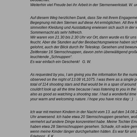
beobachtet.
Weiterhin viel Freude bei ihr Arbeit in der Sternenwerkstatt. W. u
Auf diesem Weg herzlichen Dank, dass Sie mit Ihrem Engageme
Begegnung mit den Sternen auf diese Art ermöglichen. All Ihre 
sinnvollen Kleidung und Ausstattung erwiesen sich auch in der
Sommernacht als sehr hilfreich.
Wir waren von 21.30 bis 2.30 Uhr vor Ort, dann wurde es für un
feucht. Aber die Stunden auf der Beobachtungswiese haben sich
gelohnt, auch der Blick durch Ihr Teleskop. Gesehen und bewun
Zeitfenster 16 Sternschnuppen, davon zehn überwältigend gro
leuchtende „Schnuppen“.
Es war einfach ein Geschenk! G. W.
As requested by you, I am giving you the information for the numb
observed on the night of 13.08 VL1075. I was there as a single 
total of 114 shooting stars and that would be in a span of around
couldn't look up all the time because I was listening to you in the
also as good as watching a shooting star. I had a wonderful time
your warm and welcoming nature. I hope you have nice day : ) 
Ich war mit meinen Kindern in der Nacht vom 13. auf den 14.08.
Uhr anwesend. Ich habe etwa 20 Sternschnuppen gesehen, wobe
vermehrt auf andere Dinge konzentriert habe. Meine Tochter E
haben etwa 28 Sternschnuppen gesehen. Schade, ich wäre gern
wenn meine Kinder länger durchgehalten hätten. Es war für uns 
Erlebnis! F. K.