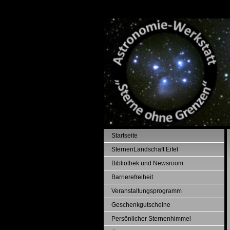
Startseite
SternenLandschaft Eifel
Bibliothek und Newsroom
Barrierefreiheit
Veranstaltungsprogramm
Geschenkgutscheine
Persönlicher Sternenhimmel