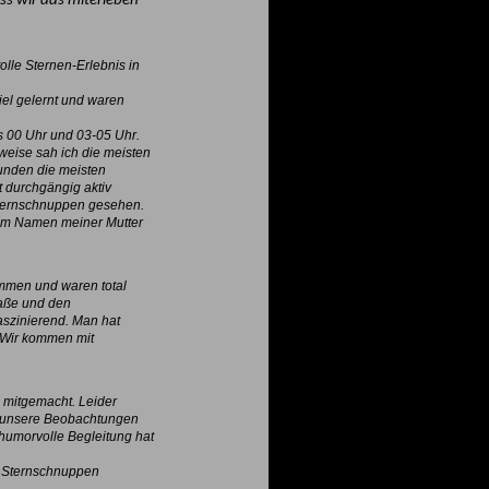
ss wir das miterleben
olle Sternen-Erlebnis in
iel gelernt und waren
s 00 Uhr und 03-05 Uhr.
weise sah ich die meisten
unden die meisten
 durchgängig aktiv
Sternschnuppen gesehen.
 im Namen meiner Mutter
mmen und waren total
raße und den
szinierend. Man hat
. Wir kommen mit
 mitgemacht. Leider
t unsere Beobachtungen
 humorvolle Begleitung hat
11 Sternschnuppen