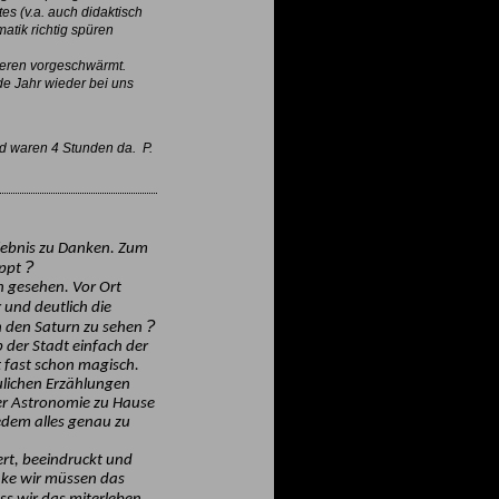
s (v.a. auch didaktisch
matik richtig spüren
deren vorgeschwärmt.
de Jahr wieder bei uns
d waren 4 Stunden da. P.
lebnis zu Danken. Zum
?
appt
 gesehen. Vor Ort
 und deutlich die
?
n den Saturn zu sehen
 der Stadt einfach der
 fast schon magisch.
ulichen Erzählungen
der Astronomie zu Hause
jedem alles genau zu
rt, beeindruckt und
enke wir müssen das