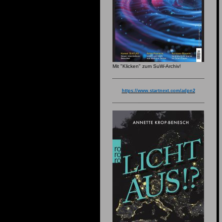
Mit "Klicken" zum SuW-Archiv!
https://www.startnext.com/adpn2