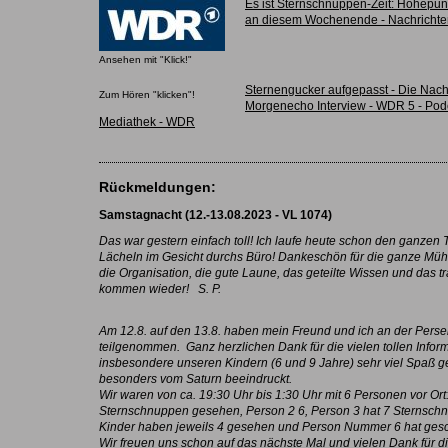
Es ist Sternschnuppen-Zeit: Höhepu
an diesem Wochenende - Nachricht
Ansehen mit "Klick!"
Sternengucker aufgepasst - Die Nach
Zum Hören "klicken"!
Morgenecho Interview - WDR 5 - Podc
Mediathek - WDR
Rückmeldungen:
Samstagnacht (12.-13.08.2023 - VL 1074)
Das war gestern einfach toll! Ich laufe heute schon den ganzen 
Lächeln im Gesicht durchs Büro! Dankeschön für die ganze Mühe,
die Organisation, die gute Laune, das geteilte Wissen und das t
kommen wieder! S. P.
Am 12.8. auf den 13.8. haben mein Freund und ich an der Pers
teilgenommen. Ganz herzlichen Dank für die vielen tollen Inform
insbesondere unseren Kindern (6 und 9 Jahre) sehr viel Spaß 
besonders vom Saturn beeindruckt.
Wir waren von ca. 19:30 Uhr bis 1:30 Uhr mit 6 Personen vor Ort
Sternschnuppen gesehen, Person 2 6, Person 3 hat 7 Sternsch
Kinder haben jeweils 4 gesehen und Person Nummer 6 hat gesc
Wir freuen uns schon auf das nächste Mal und vielen Dank für 