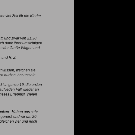
 viel Zeit für die Kinder
att, und zwar von 21:30
ch dank ihrer umsichtigen
ers der Große Wagen und
 und R. Z.
chwissen, welchen sie
n durften, hat uns ein
 ich ganze 19; die ersten
uf jeden Fall wieder an
ieses Erlebnis! Vielen
danken . Haben uns sehr
ngereist sind wir um 20
gleichen vier und noch