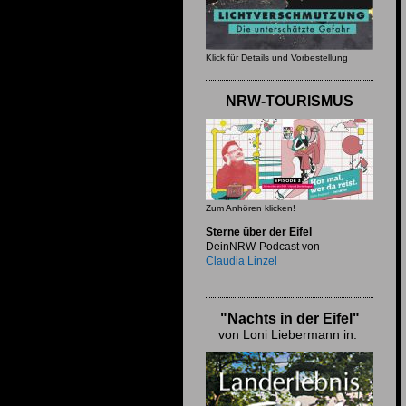
Klick für Details und Vorbestellung
NRW-TOURISMUS
Zum Anhören klicken!
Sterne über der Eifel
DeinNRW-Podcast von
Claudia Linzel
"Nachts in der Eifel"
von Loni Liebermann in: