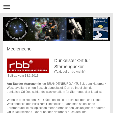
Medienecho
Dunkelster Ort für
Sternengucker
(Textquelle: rbb Archiv)
Beitrag vom 18.3.2013
Am Tag der Astronomie hat
BRANDENBURG AKTUELL dem Naturpark
Westhavelland einen Besuch abgestattet. Dort befindet sich der
dunkelste Ort Deutschlands, was vor allem für Sternengucker ideal ist.
Wenn in dem kleinen Dorf Gülpe nachts das Licht ausgeht und keine
Wolkendecke den Blick zum Himmel stört, kann man selbst ohne
Fernrohr und Teleskop schon mehr Sterne sehen, als an jedem anderen
Ort in Deutschland. Daher hat der Naturpark auch den Titel