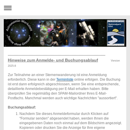
------------------------------------------------------------------------------------
Hinweise zum Anmelde- und Buchungsablauf
Version
2025-8
Zur Teilnahme an einer Sternenwanderung ist eine Anmeldung
erforderlich. Diese kann in der
Terminliste
online erfolgen. Die Buchung
ist erst dann erfolgreich abgeschlossen, wenn Sie eine entsprechende,
detaillierte Anmeldebestätigung per E-Mail erhalten haben. Bitte
überprüfen Sie regelmäßig den SPAM-Mailordner Ihres E-Mail-
Postfachs. Manchmal werden auch wichtige Nachrichten "aussortiert".
Buchungsablauf:
Nachdem Sie dieses Anmeldeformular durch Klicken auf
"Formular senden" abgesendet haben, werden Ihnen die
eingegebenen Daten noch einmal auf dem Bildschirm angezeigt.
Kopieren oder drucken Sie die Anzeige für Ihre eigene