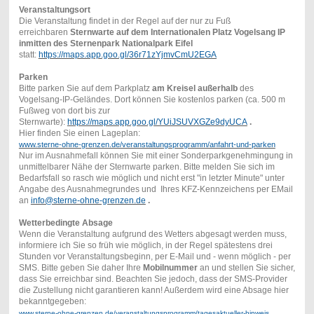
Veranstaltungsort
Die Veranstaltung findet in der Regel auf der nur zu Fuß
erreichbaren
Sternwarte auf dem Internationalen Platz Vogelsang IP
inmitten des Sternenpark Nationalpark Eifel
statt:
https://maps.app.goo.gl/36r71zYjmvCmU2EGA
Parken
Bitte parken Sie auf dem Parkplatz
am Kreisel außerhalb
des
Vogelsang-IP-Geländes. Dort können Sie kostenlos parken (ca. 500 m
Fußweg von dort bis zur
Sternwarte):
https://maps.app.goo.gl/YUiJSUVXGZe9dyUCA
.
Hier finden Sie einen Lageplan:
www.sterne-ohne-grenzen.de/veranstaltungsprogramm/anfahrt-und-parken
Nur im Ausnahmefall können Sie mit einer Sonderparkgenehmingung in
unmittelbarer Nähe der Sternwarte parken. Bitte melden Sie sich im
Bedarfsfall so rasch wie möglich und nicht erst "in letzter Minute" unter
Angabe des Ausnahmegrundes und Ihres KFZ-Kennzeichens per EMail
an
info@sterne-ohne-grenzen.de
.
Wetterbedingte Absage
Wenn die Veranstaltung aufgrund des Wetters abgesagt werden muss,
informiere ich Sie so früh wie möglich, in der Regel spätestens drei
Stunden vor Veranstaltungsbeginn, per E-Mail und - wenn möglich - per
SMS. Bitte geben Sie daher Ihre
Mobilnummer
an und stellen Sie sicher,
dass Sie erreichbar sind. Beachten Sie jedoch, dass der SMS-Provider
die Zustellung nicht garantieren kann! Außerdem wird eine Absage hier
bekanntgegeben:
www.sterne-ohne-grenzen.de/veranstaltungsprogramm/tagesaktueller-hinweis