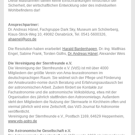
Diese Maßnahmen stellen keine Einschränkungen hinsichtlich der
Sicherheit, der wirtschaftlichen Entwicklung oder des individuellen
Wohlbefindens dar!
Ansprechpartner:
Dr. Andreas Hänel, Fachgruppe Dark Sky, Museum am Schölerberg,
Klaus-Strick-Weg 10, 49082 Osnabrück, Tel. 0541-5600326,
ahaenel@uos.de
Die Resolution haben erarbeitet:
Harald Bardenhagen
, Dr.-Ing. Matthias
Engel, Sabine Frank, Torsten Güths,
Dr. Andreas Hänel
, Alexander Weis
Die Vereinigung der Sternfreunde e.V.
Die Vereinigung der Sternfreunde e.V. (VdS) ist mit über 4000
Mitgliedern der größte Verein von Ama-teurastronomen im
deutschsprachigen Raum. Sie widmet sich der Pflege und Förderung
der Amateurastro-nomie durch Beratung und Erfahrungsaustausch bei
der astronomischen Arbeit. Zudem fördert sie Kontakte zur
Fachastronomie und die astronomische Volksbildung, etwa mit der
Organisation des jährlich stattfinden-den Astronomietags. Außerdem
steht den Mitgliedern die Nutzung der Sternwarte in Kirchheim offen und
viermal jährlich wird eine Zeitschrift, das VdS-Journal für Astronomie
veröffentlicht.
Vereinigung der Sternfreunde e.V., Postfach 1169, 64629 Heppenheim,
www.vds-astro.de
Die Astronomische Gesellschaft e.V.