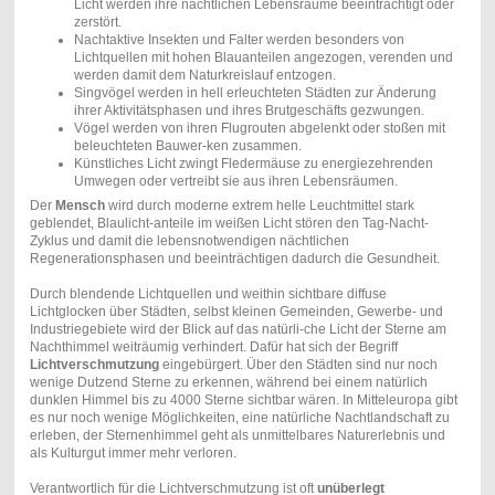
Licht werden ihre nächtlichen Lebensräume beeinträchtigt oder
zerstört.
Nachtaktive Insekten und Falter werden besonders von
Lichtquellen mit hohen Blauanteilen angezogen, verenden und
werden damit dem Naturkreislauf entzogen.
Singvögel werden in hell erleuchteten Städten zur Änderung
ihrer Aktivitätsphasen und ihres Brutgeschäfts gezwungen.
Vögel werden von ihren Flugrouten abgelenkt oder stoßen mit
beleuchteten Bauwer-ken zusammen.
Künstliches Licht zwingt Fledermäuse zu energiezehrenden
Umwegen oder vertreibt sie aus ihren Lebensräumen.
Der
Mensch
wird durch moderne extrem helle Leuchtmittel stark
geblendet, Blaulicht-anteile im weißen Licht stören den Tag-Nacht-
Zyklus und damit die lebensnotwendigen nächtlichen
Regenerationsphasen und beeinträchtigen dadurch die Gesundheit.
Durch blendende Lichtquellen und weithin sichtbare diffuse
Lichtglocken über Städten, selbst kleinen Gemeinden, Gewerbe- und
Industriegebiete wird der Blick auf das natürli-che Licht der Sterne am
Nachthimmel weiträumig verhindert. Dafür hat sich der Begriff
Lichtverschmutzung
eingebürgert. Über den Städten sind nur noch
wenige Dutzend Sterne zu erkennen, während bei einem natürlich
dunklen Himmel bis zu 4000 Sterne sichtbar wären. In Mitteleuropa gibt
es nur noch wenige Möglichkeiten, eine natürliche Nachtlandschaft zu
erleben, der Sternenhimmel geht als unmittelbares Naturerlebnis und
als Kulturgut immer mehr verloren.
Verantwortlich für die Lichtverschmutzung ist oft
unüberlegt