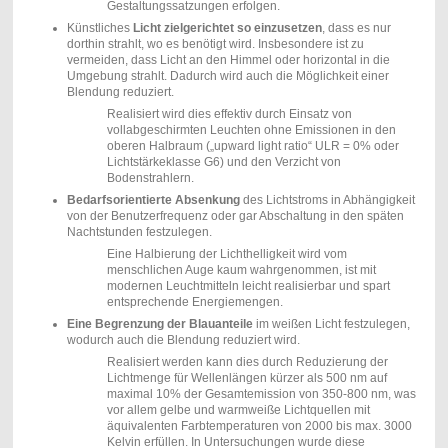
Gestaltungssatzungen erfolgen.
Künstliches
Licht zielgerichtet so einzusetzen
, dass es nur
dorthin strahlt, wo es benötigt wird. Insbesondere ist zu
vermeiden, dass Licht an den Himmel oder horizontal in die
Umgebung strahlt. Dadurch wird auch die Möglichkeit einer
Blendung reduziert.
Realisiert wird dies effektiv durch Einsatz von
vollabgeschirmten Leuchten ohne Emissionen in den
oberen Halbraum („upward light ratio“ ULR = 0% oder
Lichtstärkeklasse G6) und den Verzicht von
Bodenstrahlern.
Bedarfsorientierte Absenkung
des Lichtstroms in Abhängigkeit
von der Benutzerfrequenz oder gar Abschaltung in den späten
Nachtstunden festzulegen.
Eine Halbierung der Lichthelligkeit wird vom
menschlichen Auge kaum wahrgenommen, ist mit
modernen Leuchtmitteln leicht realisierbar und spart
entsprechende Energiemengen.
Eine Begrenzung der Blauanteile
im weißen Licht festzulegen,
wodurch auch die Blendung reduziert wird.
Realisiert werden kann dies durch Reduzierung der
Lichtmenge für Wellenlängen kürzer als 500 nm auf
maximal 10% der Gesamtemission von 350-800 nm, was
vor allem gelbe und warmweiße Lichtquellen mit
äquivalenten Farbtemperaturen von 2000 bis max. 3000
Kelvin erfüllen. In Untersuchungen wurde diese