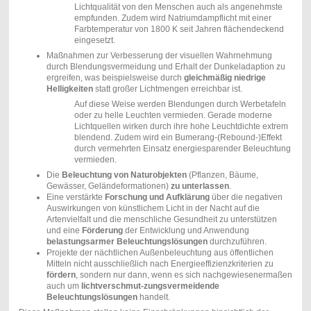
Lichtqualität von den Menschen auch als angenehmste
empfunden. Zudem wird Natriumdampflicht mit einer
Farbtemperatur von 1800 K seit Jahren flächendeckend
eingesetzt.
Maßnahmen zur Verbesserung der visuellen Wahrnehmung
durch Blendungsvermeidung und Erhalt der Dunkeladaption zu
ergreifen, was beispielsweise durch
gleichmäßig niedrige
Helligkeiten
statt großer Lichtmengen erreichbar ist.
Auf diese Weise werden Blendungen durch Werbetafeln
oder zu helle Leuchten vermieden. Gerade moderne
Lichtquellen wirken durch ihre hohe Leuchtdichte extrem
blendend. Zudem wird ein Bumerang-(Rebound-)Effekt
durch vermehrten Einsatz energiesparender Beleuchtung
vermieden.
Die
Beleuchtung von Naturobjekten
(Pflanzen, Bäume,
Gewässer, Geländeformationen)
zu unterlassen
.
Eine verstärkte
Forschung und Aufklärung
über die negativen
Auswirkungen von künstlichem Licht in der Nacht auf die
Artenvielfalt und die menschliche Gesundheit zu unterstützen
und eine
Förderung
der Entwicklung und Anwendung
belastungsarmer Beleuchtungslösungen
durchzuführen.
Projekte der nächtlichen Außenbeleuchtung aus öffentlichen
Mitteln nicht ausschließlich nach Energieeffizienzkriterien zu
fördern
, sondern nur dann, wenn es sich nachgewiesenermaßen
auch um
lichtverschmut-zungsvermeidende
Beleuchtungslösungen
handelt.