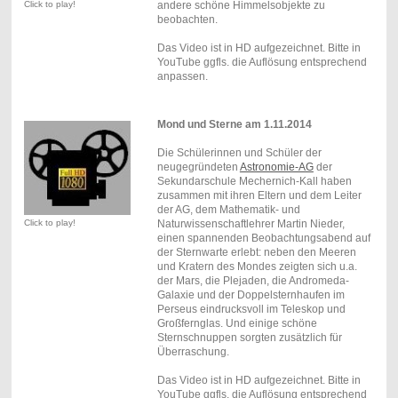
Click to play!
andere schöne Himmelsobjekte zu
beobachten.
Das Video ist in HD aufgezeichnet. Bitte in
YouTube ggfls. die Auflösung entsprechend
anpassen.
Mond und Sterne am 1.11.2014
Die Schülerinnen und Schüler der
neugegründeten
Astronomie-AG
der
Sekundarschule Mechernich-Kall haben
zusammen mit ihren Eltern und dem Leiter
der AG, dem Mathematik- und
Click to play!
Naturwissenschaftlehrer Martin Nieder,
einen spannenden Beobachtungsabend auf
der Sternwarte erlebt: neben den Meeren
und Kratern des Mondes zeigten sich u.a.
der Mars, die Plejaden, die Andromeda-
Galaxie und der Doppelsternhaufen im
Perseus eindrucksvoll im Teleskop und
Großfernglas. Und einige schöne
Sternschnuppen sorgten zusätzlich für
Überraschung.
Das Video ist in HD aufgezeichnet. Bitte in
YouTube ggfls. die Auflösung entsprechend