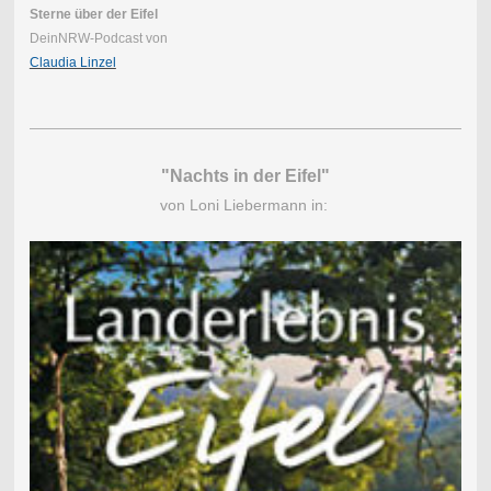
Sterne über der Eifel
DeinNRW-Podcast von
Claudia Linzel
"Nachts in der Eifel"
von Loni Liebermann in: