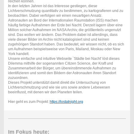
reichen können.
In den letzten Jahren ist das Interesse gestiegen, diese
Lichtverschmutzung quantitativ zu bestimmen, zu kartografieren und zu
beobachten. Dabei verfolgen wir einen neuartigen Ansatz.
Astronauten an Bord der Internationalen Raumstation (ISS) machen
häufig farbige Aufnahmen der Erde bei Nacht. Derzeit lagern über eine
Million solcher Aufnahmen im NASA Archiv, die größtenteils ungenutzt
sind. Das wollen wir ändern. Das Problem dabei ist allerdings, dass
viele dieser Bilder im Archiv nicht katalogisiert sind und keinen
zugehörigen Standort haben. Das bedeutet, wir wissen nicht, ob es sich
um Aufnahmen beispielsweise von Paris, Mailand, Moskau oder New
York handelt.
Unsere einfache und intuitive Webseite `Städte bei Nacht' löst dieses
Dilemma mithilfe der sogenannten Citizen Science, der Kraft und
Zusammenarbeit der Bürger, um übereinstimmende Aufnahmen zu
identifizieren und somit den Bildern der Astronauten ihren Standort
zuzuordnen.
Dieses Projekt unterstützt damit direkt die Untersuchung von
Lichtverschmutzung und wie sie uns sowie andere Lebewesen
beeinflusst, mit denen wir den Planeten teilen.
Hier geht es zum Projekt:
https://lostatnight.org
Im Fokus heute: